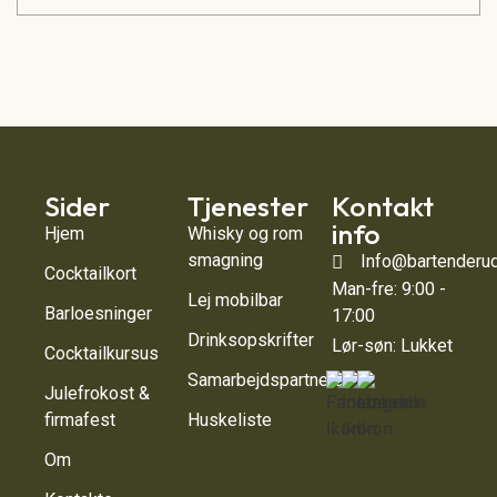
Sider
Tjenester
Kontakt
info
Hjem
Whisky og rom
smagning
Info@bartenderud
Cocktailkort
Man-fre: 9:00 -
Lej mobilbar
Barloesninger
17:00
Drinksopskrifter
Lør-søn: Lukket
Cocktailkursus
Samarbejdspartnere
Julefrokost &
firmafest
Huskeliste
Om