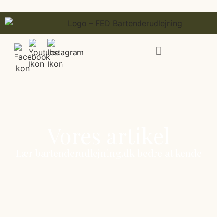
Vores artikel
Lær bartenderudlejning.dk bedre at kende