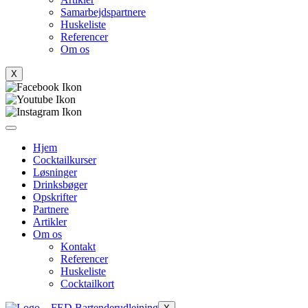
Samarbejdspartnere
Huskeliste
Referencer
Om os
X
Hjem
Cocktailkurser
Løsninger
Drinksbøger
Opskrifter
Partnere
Artikler
Om os
Kontakt
Referencer
Huskeliste
Cocktailkort