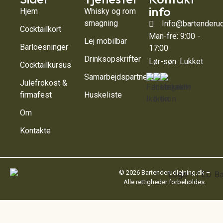
info
Hjem
Whisky og rom
smagning
Info@bartenderud
Cocktailkort
Man-fre: 9:00 -
Lej mobilbar
Barloesninger
17:00
Drinksopskrifter
Lør-søn: Lukket
Cocktailkursus
Samarbejdspartnere
Julefrokost &
firmafest
Huskeliste
Om
Kontakte
© 2026 Bartenderudlejning.dk –
Alle rettigheder forbeholdes.