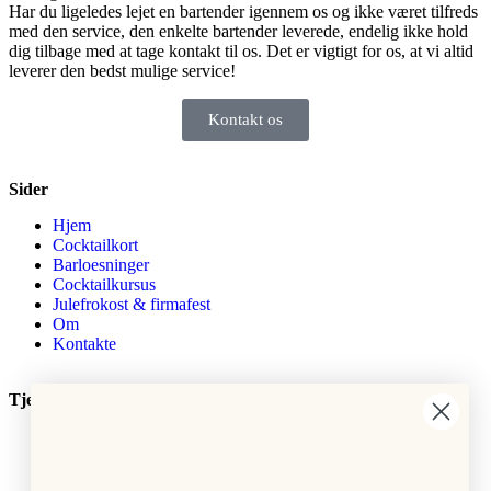
Har du ligeledes lejet en bartender igennem os og ikke været tilfreds
med den service, den enkelte bartender leverede, endelig ikke hold
dig tilbage med at tage kontakt til os. Det er vigtigt for os, at vi altid
leverer den bedst mulige service!
Kontakt os
Sider
Hjem
Cocktailkort
Barloesninger
Cocktailkursus
Julefrokost & firmafest
Om
Kontakte
Tjenester
Whisky og rom smagning
Lej mobilbar
Drinksopskrifter