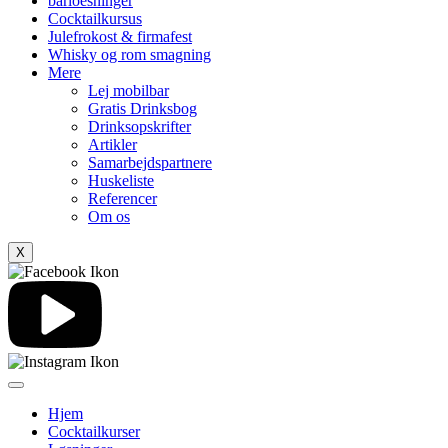
barloesninger
Cocktailkursus
Julefrokost & firmafest
Whisky og rom smagning
Mere
Lej mobilbar
Gratis Drinksbog
Drinksopskrifter
Artikler
Samarbejdspartnere
Huskeliste
Referencer
Om os
X
Hjem
Cocktailkurser