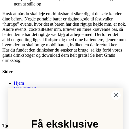
nem at stille op
Husk at når du skal leje en drinksbar at sikre dig at du selv kender
dine behov. Nogle portable barer er rigtige gode til festivaller,
“hurtige” events, hvor det at baren har den rigtige højde mm. er nok.
Andre events, cocktailfester mm. kræver en mere krævende bar, så
bartenderne har det rigtige værktøj at arbejde med. Derfor er det
altid en god ting lige at forhøre dig med dine bartendere, tjenere mm.
hvem der nu skal bruge mobil baren, hvilken en de foretrækker.
Har du fundet den drinksbar du ønsker at bruge, så kig forbi vores
gratis drinksbøger og download dem helt gratis! Se her: Gratis
drinksbog
Sider
Hjem
Cocktailkort
Barloesninger
Cocktailkursus
Julefrokost & firmafest
Om
Kontakte
Få eksklusive
Tjenester